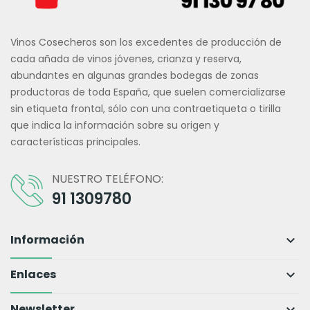
Vinos Cosecheros son los excedentes de producción de
cada añada de vinos jóvenes, crianza y reserva,
abundantes en algunas grandes bodegas de zonas
productoras de toda España, que suelen comercializarse
sin etiqueta frontal, sólo con una contraetiqueta o tirilla
que indica la información sobre su origen y
características principales.
NUESTRO TELÉFONO:
91 1309780
Información
keyboard_arrow_down
Enlaces
keyboard_arrow_down
Newsletter
keyboard_arrow_down