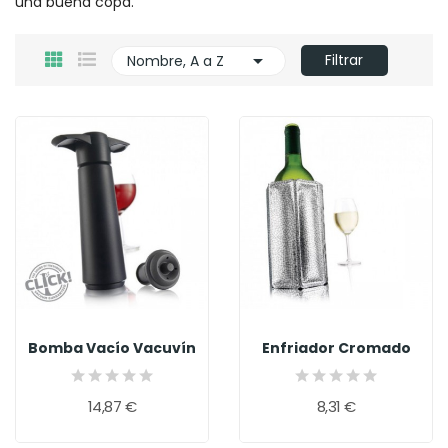
una buena copa.

Filtrar
Nombre, A a Z
Bomba Vacío Vacuvín
Enfriador Cromado
14,87 €
8,31 €